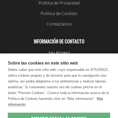
Política de Privacidad
Política de Cookies
Contáctanos
INFORMACIÓN DE CONTACTO
TELÉFONO
943 099 645
Sobre las cookies en este sitio web
EMAIL
Debes saber que este sitio web, cuyo responsable es B75155622,
utiliza cookies propias y de terceros para que tu navegación sea
info@lindavita.com
óptima, así podrá adaptarse a tus preferencias y realizar labores
HORARIO
analíticas. Si consientes nuestro uso de cookies pincha en el
Lun - Jue / 9:00 - 18:30
botón "Permitir Cookies". Conoce toda la información acerca de la
Política de Cookies haciendo click en "Más información".
Más
Vie / 9:00 - 17:30
información