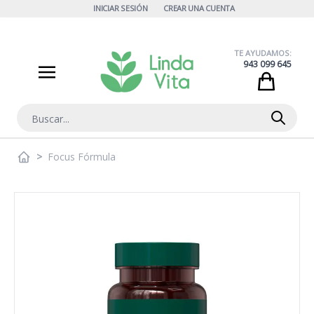
Ir al contenido
INICIAR SESIÓN
CREAR UNA CUENTA
TE AYUDAMOS:
943 099 645
Cart
Buscar
>
Focus Fórmula