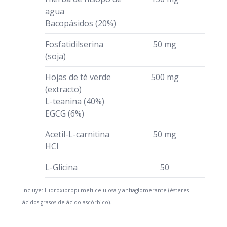
agua
Bacopásidos (20%)
Fosfatidilserina
50 mg
(soja)
Hojas de té verde
500 mg
(extracto)
L-teanina (40%)
EGCG (6%)
Acetil-L-carnitina
50 mg
HCI
L-Glicina
50
Incluye: Hidroxipropilmetilcelulosa y antiaglomerante (ésteres
ácidos grasos de ácido ascórbico).