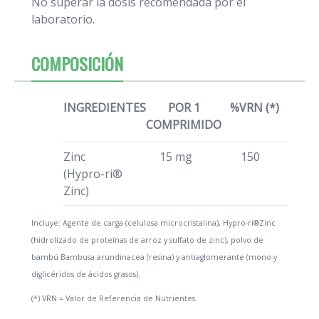
No superar la dosis recomendada por el
laboratorio.
COMPOSICIÓN
INGREDIENTES
POR 1
%VRN (*)
COMPRIMIDO
Zinc
15 mg
150
(Hypro-ri®
Zinc)
Incluye: Agente de carga (celulosa microcristalina), Hypro-ri®Zinc
(hidrolizado de proteínas de arroz y sulfato de zinc), polvo de
bambú Bambusa arundinacea (resina) y antiaglomerante (mono-y
diglicéridos de ácidos grasos).
(*) VRN = Valor de Referencia de Nutrientes.