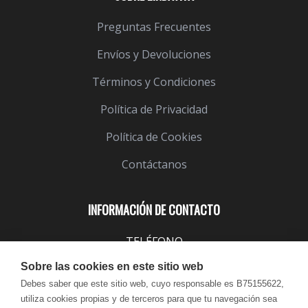
Preguntas Frecuentes
Envíos y Devoluciones
Términos y Condiciones
Política de Privacidad
Política de Cookies
Contáctanos
INFORMACIÓN DE CONTACTO
TELÉFONO
943 099 645
Sobre las cookies en este sitio web
EMAIL
Debes saber que este sitio web, cuyo responsable es B75155622,
utiliza cookies propias y de terceros para que tu navegación sea
info@lindavita.com