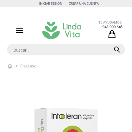
Ir al contenido
INICIAR SESIÓN
CREAR UNA CUENTA
TE AYUDAMOS:
943 099 645
Cart
Buscar
>
Fructase