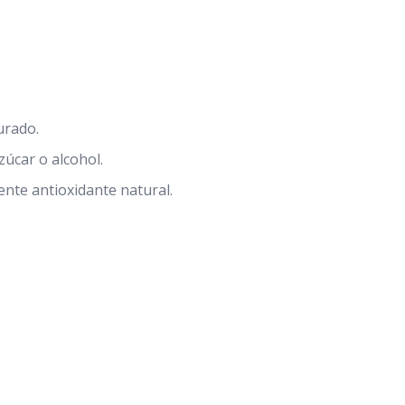
urado.
úcar o alcohol.
ente antioxidante natural.