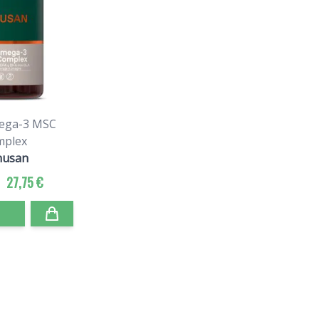
ega-3 MSC
mplex
nusan
27,75 €