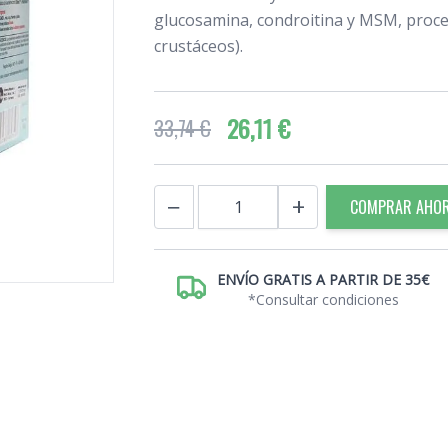
glucosamina, condroitina y MSM, proce
crustáceos).
26,11 €
33,74 €
Cantidad
−
+
COMPRAR AHO
ENVÍO GRATIS A PARTIR DE 35€
*Consultar condiciones