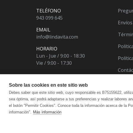
TELÉFONO
Pregun
943 099 645
Envíos
EMAIL
Términ
info@lindavita.com
Polític
HORARIO
Lun - Jue / 9:00 - 18:30
Políti
Vie / 9:00 - 17:30
Contá
Sobre las cookies en este sitio web
Debes saber que este sitio web, cuyo responsable es B75155622, utiliz
sea óptima, así podrá adaptarse a tus preferencias y realizar labores a
el botón "Permitir Cookies". Conoce toda la información acerca de la Po
información".
Más información