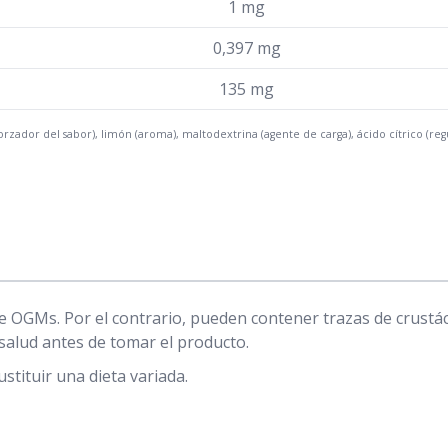
1 mg
0,397 mg
135 mg
rzador del sabor), limón (aroma), maltodextrina (agente de carga), ácido cítrico (regu
e OGMs. Por el contrario, pueden contener trazas de crustác
 salud antes de tomar el producto.
ituir una dieta variada.