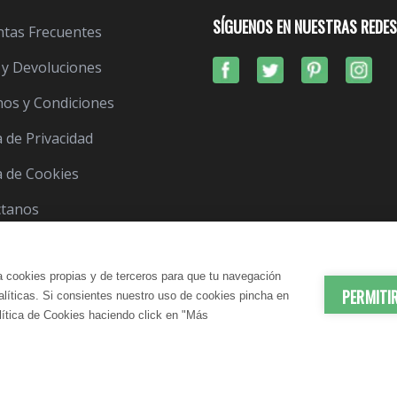
SÍGUENOS EN NUESTRAS REDES
tas Frecuentes
 y Devoluciones
os y Condiciones
a de Privacidad
ca de Cookies
ctanos
a cookies propias y de terceros para que tu navegación
PERMITI
nalíticas. Si consientes nuestro uso de cookies pincha en
lítica de Cookies haciendo click en "Más
© 2012-2026 LindaVita - Todos los derechos reserv