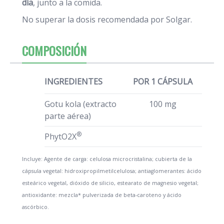
día
, junto a la comida.
No superar la dosis recomendada por Solgar.
COMPOSICIÓN
INGREDIENTES
POR 1 CÁPSULA
Gotu kola (extracto
100 mg
parte aérea)
®
PhytO2X
Incluye: Agente de carga: celulosa microcristalina; cubierta de la
cápsula vegetal: hidroxipropilmetilcelulosa; antiaglomerantes: ácido
esteárico vegetal, dióxido de silicio, estearato de magnesio vegetal;
antioxidante: mezcla* pulverizada de beta-caroteno y ácido
ascórbico.