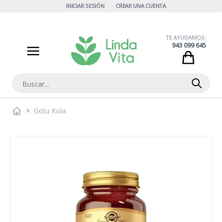
Ir al contenido
INICIAR SESIÓN
CREAR UNA CUENTA
TE AYUDAMOS:
943 099 645
Cart
Buscar
>
Gotu Kola