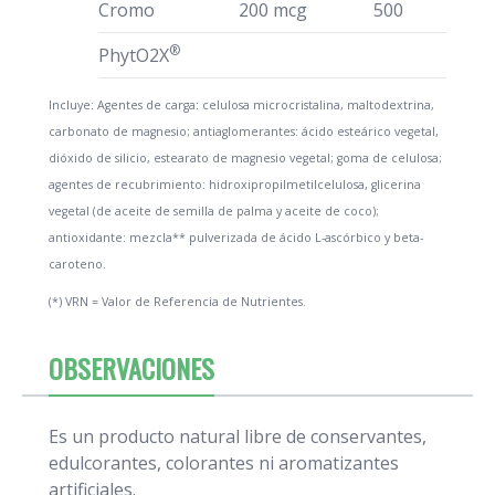
Cromo
200 mcg
500
®
PhytO2X
Incluye: Agentes de carga: celulosa microcristalina, maltodextrina,
carbonato de magnesio; antiaglomerantes: ácido esteárico vegetal,
dióxido de silicio, estearato de magnesio vegetal; goma de celulosa;
agentes de recubrimiento: hidroxipropilmetilcelulosa, glicerina
vegetal (de aceite de semilla de palma y aceite de coco);
antioxidante: mezcla** pulverizada de ácido L-ascórbico y beta-
caroteno.
(*) VRN = Valor de Referencia de Nutrientes.
OBSERVACIONES
Es un producto natural libre de conservantes,
edulcorantes, colorantes ni aromatizantes
artificiales.