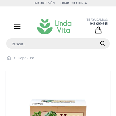
Ir al contenido
INICIAR SESIÓN
CREAR UNA CUENTA
TE AYUDAMOS:
943 099 645
Cart
Buscar
>
HepaZum