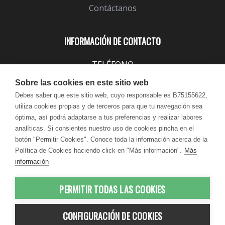
Contáctanos
INFORMACIÓN DE CONTACTO
TELÉFONO
943 099 645
Sobre las cookies en este sitio web
EMAIL
Debes saber que este sitio web, cuyo responsable es B75155622,
utiliza cookies propias y de terceros para que tu navegación sea
info@lindavita.com
óptima, así podrá adaptarse a tus preferencias y realizar labores
HORARIO
analíticas. Si consientes nuestro uso de cookies pincha en el
Lun - Jue / 9:00 - 18:30
botón "Permitir Cookies". Conoce toda la información acerca de la
Política de Cookies haciendo click en "Más información".
Más
Vie / 9:00 - 17:30
información
PERMITIR TODAS LAS COOKIES
© 2012-2026 LindaVita - Todos los
CONFIGURACIÓN DE COOKIES
derechos reservados