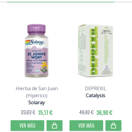
Hierba de San Juan
DEPREXIL
(Hipérico)
Catalysis
Solaray
23,02 €
15,17 €
49,92 €
36,90 €
VER MÁS
VER MÁS