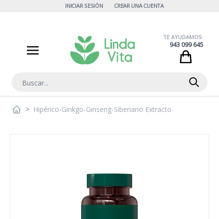
Ir al contenido
INICIAR SESIÓN
CREAR UNA CUENTA
TE AYUDAMOS:
943 099 645
Cart
Buscar
>
Hipérico-Ginkgo-Ginseng-Siberiano Extracto