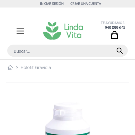
Ir al contenido
INICIAR SESIÓN
CREAR UNA CUENTA
TE AYUDAMOS:
943 099 645
Cart
Buscar
>
Holofit Graviola