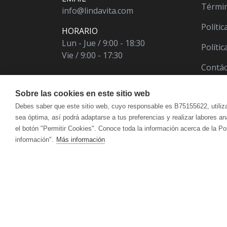
Términ
info@lindavita.com
Polític
HORARIO
Lun - Jue / 9:00 - 18:30
Políti
Vie / 9:00 - 17:30
Contá
Sobre las cookies en este sitio web
Debes saber que este sitio web, cuyo responsable es B75155622, utiliz
sea óptima, así podrá adaptarse a tus preferencias y realizar labores a
el botón "Permitir Cookies". Conoce toda la información acerca de la Po
información".
Más información
ÁCIDO ÚRICO
CUIDADO FACIAL
VITALART
ANTIOXIDANT
CUI
Crema Para Pieles Maduras Y Secas
Hidr
CANSANCIO | AGOTAMIENTO FÍSICO Y
CIRCULACIÓ
Crema Para Piel Mixta
Acei
MENTAL