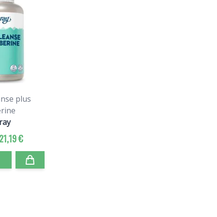
anse plus
rine
ray
21,19 €