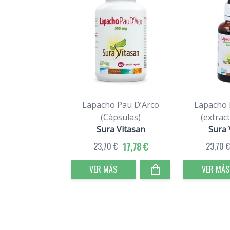
Lapacho Pau D’Arco
Lapacho 
(Cápsulas)
(extract
Sura Vitasan
Sura 
23,70 €
17,78 €
23,70 €
VER MÁS
VER MÁS