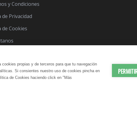
os y Condiciones
a de Privacidad
ca de Cookies
ctanos
a cookies propias y de terceros para que tu navegación
PERMITI
nalíticas. Si consientes nuestro uso de cookies pincha en
lítica de Cookies haciendo click en "Más
© 2012-2026 LindaVita - Todos los derechos reserv
ES | ANTIEDAD
DADO CORPORAL
APARATO URINARIO | CUIDA
CUIDADO CAPILAR
atante Corporal
Champú
N SANGUÍNEA
CONTROL DEL PESO
te Corporal
Acondicionador