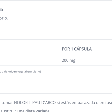
ía
.
orio.
POR 1 CÁPSULA
200 mg
do de origen vegetal (pululano).
de tomar HOLOFIT PAU D'ARCO si estás embarazada o en fase 
stituir una dieta variada.