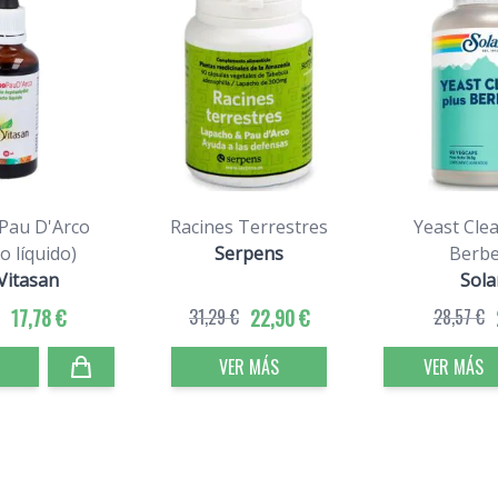
Pau D'Arco
Racines Terrestres
Yeast Cle
o líquido)
Serpens
Berbe
Vitasan
Sola
17,78 €
31,29 €
22,90 €
28,57 €
VER MÁS
VER MÁS