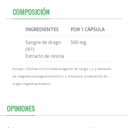
COMPOSICIÓN
INGREDIENTES
POR 1 CÁPSULA
Sangre de drago
500 mg
(4:1)
Extracto de resina
Incluye: Celulosa microcristalina (agente de carga), c.s. y estearato
de magnesio (antiaglomerante) y c.s. envoltura: polisacárido de
origen vegetal (pululano).
OPINIONES