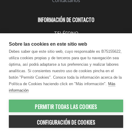
Contáctanos
INFORMACIÓN DE CONTACTO
TELÉFONO
943 099 645
Sobre las cookies en este sitio web
EMAIL
Debes saber que este sitio web, cuyo responsable es B75155622,
utiliza cookies propias y de terceros para que tu navegación sea
info@lindavita.com
óptima, así podrá adaptarse a tus preferencias y realizar labores
HORARIO
analíticas. Si consientes nuestro uso de cookies pincha en el
Lun - Jue / 9:00 - 18:30
botón "Permitir Cookies". Conoce toda la información acerca de la
Política de Cookies haciendo click en "Más información".
Más
Vie / 9:00 - 17:30
información
PERMITIR TODAS LAS COOKIES
© 2012-2026 LindaVita - Todos los
CONFIGURACIÓN DE COOKIES
derechos reservados