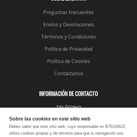
Preguntas Frecuentes
Envíos y Devoluciones
Términos y Condiciones
Política de Privacidad
Política de Cookies
Contáctanos
INFORMACIÓN DE CONTACTO
TELÉFONO
943 099 645
Sobre las cookies en este sitio web
EMAIL
Debes saber que este sitio web, cuyo responsable es B75155622,
utiliza cookies propias y de terceros para que tu navegación sea
info@lindavita.com