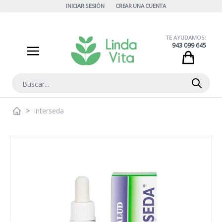
Ir al contenido
INICIAR SESIÓN
CREAR UNA CUENTA
TE AYUDAMOS:
943 099 645
Cart
Buscar
>
Interseda