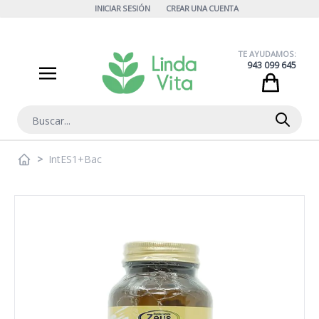
Ir al contenido
INICIAR SESIÓN
CREAR UNA CUENTA
TE AYUDAMOS:
943 099 645
Cart
Buscar
>
IntES1+Bac