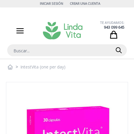
Ir al contenido
INICIAR SESIÓN
CREAR UNA CUENTA
TE AYUDAMOS:
943 099 645
Cart
Buscar
>
IntestVita (one per day)