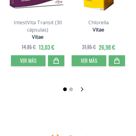
IntestVita Transit (30
Chlorella
cápsulas)
Vitae
Vitae
14,95 €
13,03 €
31,95 €
26,98 €
VER MÁS
VER MÁS