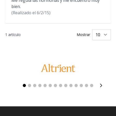
Me regula las hormonas y me encuentro muy
bien.
(Realizado el
6/2/15)
1 artículo
Mostrar
po