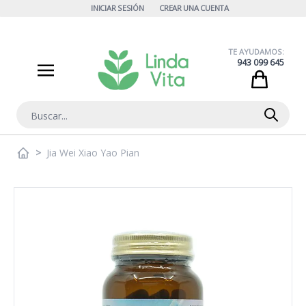
Ir al contenido
INICIAR SESIÓN
CREAR UNA CUENTA
TE AYUDAMOS:
943 099 645
Cart
Buscar
>
Jia Wei Xiao Yao Pian