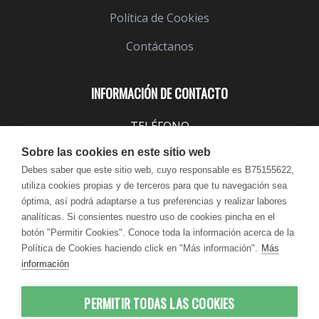
Política de Cookies
Contáctanos
INFORMACIÓN DE CONTACTO
TELÉFONO
943 099 645
Sobre las cookies en este sitio web
EMAIL
Debes saber que este sitio web, cuyo responsable es B75155622,
utiliza cookies propias y de terceros para que tu navegación sea
info@lindavita.com
óptima, así podrá adaptarse a tus preferencias y realizar labores
HORARIO
analíticas. Si consientes nuestro uso de cookies pincha en el
Lun - Jue / 9:00 - 18:30
botón "Permitir Cookies". Conoce toda la información acerca de la
Política de Cookies haciendo click en "Más información".
Más
Vie / 9:00 - 17:30
información
PERMITIR TODAS LAS COOKIES