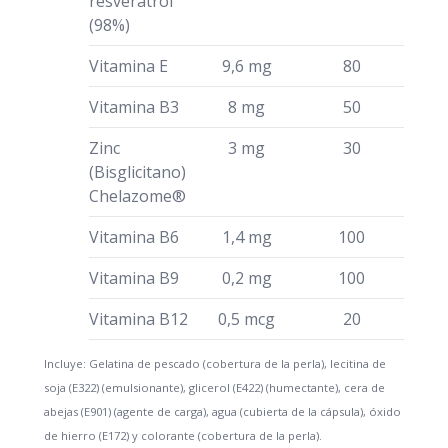
resveratrol
(98%)
Vitamina E
9,6 mg
80
Vitamina B3
8 mg
50
Zinc
3 mg
30
(Bisglicitano)
Chelazome®
Vitamina B6
1,4 mg
100
Vitamina B9
0,2 mg
100
Vitamina B12
0,5 mcg
20
Incluye: Gelatina de pescado (cobertura de la perla), lecitina de
soja (E322) (emulsionante), glicerol (E422) (humectante), cera de
abejas (E901) (agente de carga), agua (cubierta de la cápsula), óxido
de hierro (E172) y colorante (cobertura de la perla).