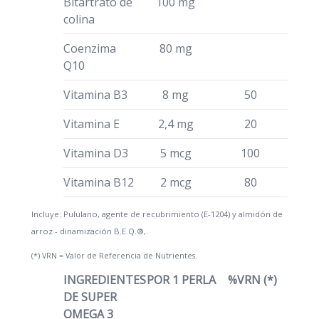
Bitartrato de
100 mg
colina
Coenzima
80 mg
Q10
Vitamina B3
8 mg
50
Vitamina E
2,4 mg
20
Vitamina D3
5 mcg
100
Vitamina B12
2 mcg
80
Incluye: Pululano, agente de recubrimiento (E-1204) y almidón de
arroz - dinamización B.E.Q.®,.
(*) VRN = Valor de Referencia de Nutrientes.
INGREDIENTES
POR 1 PERLA
%VRN (*)
DE SUPER
OMEGA 3