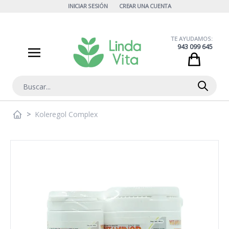
Ir al contenido
INICIAR SESIÓN
CREAR UNA CUENTA
TE AYUDAMOS:
943 099 645
Cart
Buscar
>
Koleregol Complex