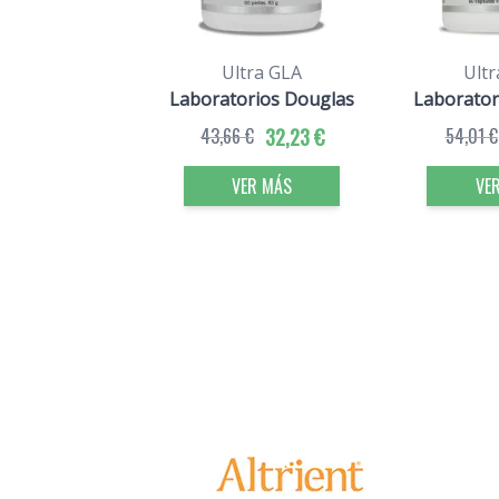
Ultra GLA
Ult
Laboratorios Douglas
Laborator
43,66 €
32,23 €
54,01 €
VER MÁS
VE