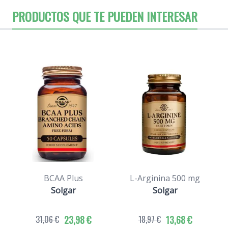
PRODUCTOS QUE TE PUEDEN INTERESAR
BCAA Plus
L-Arginina 500 mg
B
Solgar
Solgar
31,06 €
23,98 €
18,97 €
13,68 €