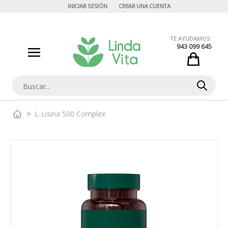
Ir al contenido
INICIAR SESIÓN
CREAR UNA CUENTA
TE AYUDAMOS:
943 099 645
Cart
Buscar
>
L-Lisina 500 Complex