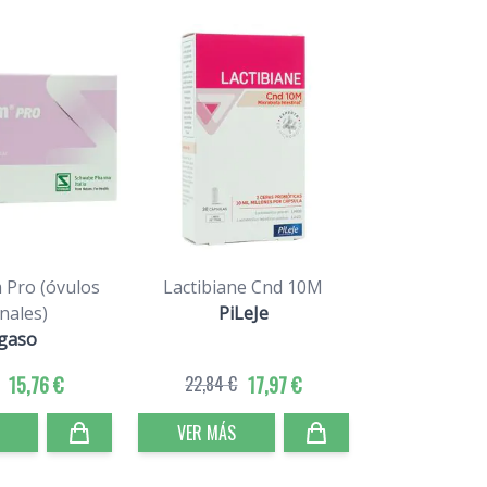
 Pro (óvulos
Lactibiane Cnd 10M
nales)
PiLeJe
gaso
15,76 €
22,84 €
17,97 €
VER MÁS