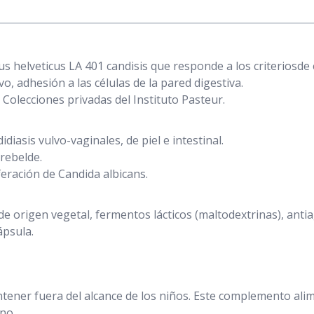
s helveticus LA 401 candisis que responde a los criteriosde 
vo, adhesión a las células de la pared digestiva.
 Colecciones privadas del Instituto Pasteur.
asis vulvo-vaginales, de piel e intestinal.
 rebelde.
feración de Candida albicans.
de origen vegetal, fermentos lácticos (maltodextrinas), ant
ápsula.
ntener fuera del alcance de los niños. Este complemento alim
ano