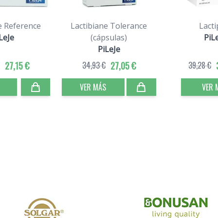
e Reference
Lactibiane Tolerance
Lacti
LeJe
(cápsulas)
PiL
PiLeJe
27,15 €
34,93 €
27,05 €
39,28 €
VER MÁS
VER 