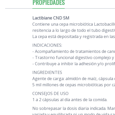
PROPIEDADES
Lactibiane CND 5M
Contiene una cepa microbiótica Lactobacillu
resitencia a lo largo de todo el tubo digesti
La cepa está depositada y registrada en las
INDICACIONES:
- Acompañamiento de tratamientos de candidi
- Trastorno funcional digestivo complejo y
- Contribuye a inhibir la adhesión y/o proli
INGREDIENTES
Agente de carga: almidón de maíz, cápsula 
5 mil millones de cepas microbióticas por c
CONSEJOS DE USO
1 a 2 cápsulas al día antes de la comida.
No sobrepasar la dosis diaria indicada. Ma
variada y equilibrada ni un modo de vida s