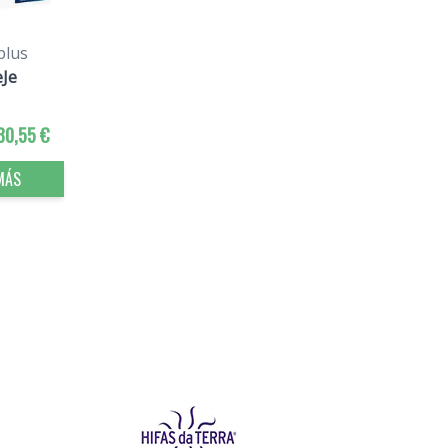
plus
eJe
30,55 €
MÁS