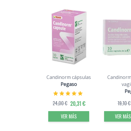
Candinorm cápsulas
Candinorm
Pegaso
vagi
Pe
24,00 €
20,31 €
19,10 €
VER MÁS
VER MÁS