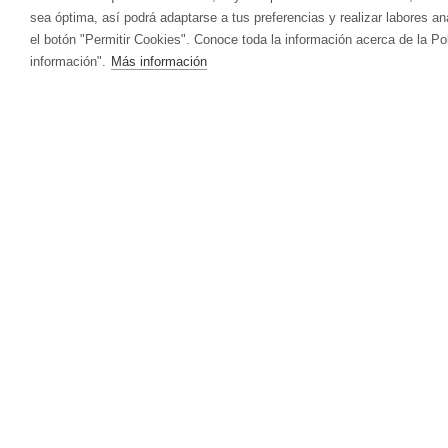
sea óptima, así podrá adaptarse a tus preferencias y realizar labores a
el botón "Permitir Cookies". Conoce toda la información acerca de la Po
información".
Más información
ÁCIDO ÚRICO
CUIDADO FACIAL
VITALART
ANTIOXIDANT
CUI
Crema Para Pieles Maduras Y Secas
Hidr
CANSANCIO | AGOTAMIENTO FÍSICO Y
CIRCULACIÓ
Crema Para Piel Mixta
Acei
MENTAL
Crema Para Piel Grasa
Antic
Limpieza Facial
Reaf
DEFENSAS | SISTEMA INMUNITARIO
DEPURATIVO
ACEITES ESENCIALES
HIG
ESTRÉS | ESTADO DE ÁNIMO
FERTILIDAD 
MENOPAUSIA
OJOS | VISIÓ
PARA NIÑOS
PIEL | PELO 