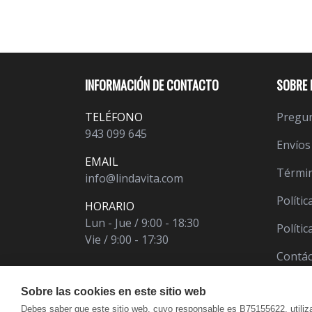
INFORMACIÓN DE CONTACTO
SOBRE 
TELÉFONO
Pregun
943 099 645
Envíos
EMAIL
Términ
info@lindavita.com
Polític
HORARIO
Lun - Jue / 9:00 - 18:30
Políti
Vie / 9:00 - 17:30
Contá
Sobre las cookies en este sitio web
Debes saber que este sitio web, cuyo responsable es B75155622, utiliz