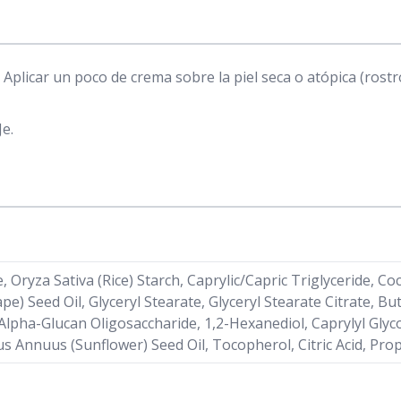
. Aplicar un poco de crema sobre la piel seca o atópica (ros
e.
e, Oryza Sativa (Rice) Starch, Caprylic/Capric Triglyceride,
Grape) Seed Oil, Glyceryl Stearate, Glyceryl Stearate Citrate,
 Alpha-Glucan Oligosaccharide, 1,2-Hexanediol, Caprylyl Gly
s Annuus (Sunflower) Seed Oil, Tocopherol, Citric Acid, Pro