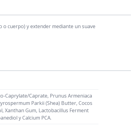
tro o cuerpo) y extender mediante un suave
 Coco-Caprylate/Caprate, Prunus Armeniaca
 Butyrospermum Parkii (Shea) Butter, Cocos
col, Xanthan Gum, Lactobacillus Ferment
panediol y Calcium PCA.