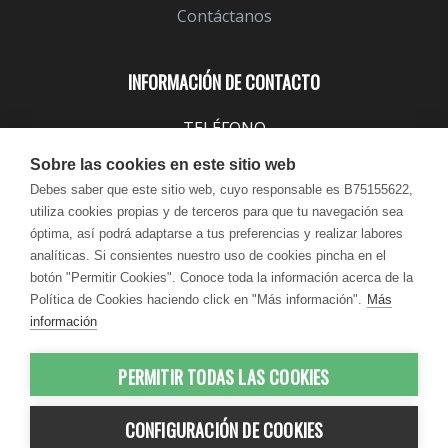
Contáctanos
INFORMACIÓN DE CONTACTO
TELÉFONO
943 099 645
Sobre las cookies en este sitio web
EMAIL
Debes saber que este sitio web, cuyo responsable es B75155622,
utiliza cookies propias y de terceros para que tu navegación sea
info@lindavita.com
óptima, así podrá adaptarse a tus preferencias y realizar labores
HORARIO
analíticas. Si consientes nuestro uso de cookies pincha en el
Lun - Jue / 9:00 - 18:30
botón "Permitir Cookies". Conoce toda la información acerca de la
Política de Cookies haciendo click en "Más información".
Más
Vie / 9:00 - 17:30
información
PERMITIR TODAS LAS COOKIES
© 2012-2026 LindaVita - Todos los
CONFIGURACIÓN DE COOKIES
derechos reservados