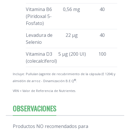
Vitamina B6
0,56 mg
40
(Piridoxal 5-
Fosfato)
Levadura de
22 µg
40
Selenio
Vitamina D3
5 µg (200 UI)
100
(colecalciferol)
Incluye: Pullulan (agente de recubrimiento de la cápsula (E 1204) y
®
almidón de arroz - Dinamización B.E.Q
.
VRN = Valor de Referencia de Nutrientes.
OBSERVACIONES
Productos NO recomendados para