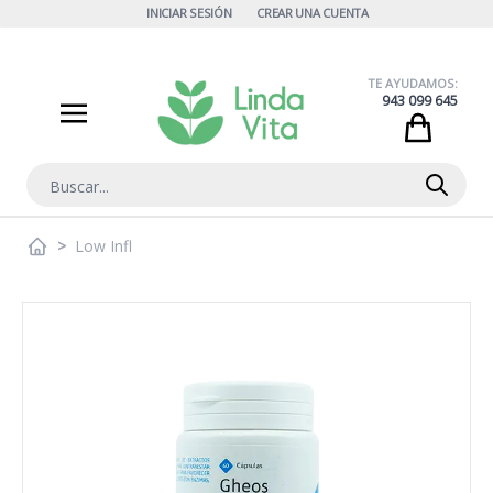
Ir al contenido
INICIAR SESIÓN
CREAR UNA CUENTA
TE AYUDAMOS:
943 099 645
Cart
Buscar
>
Low Infl