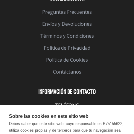
Preguntas Frecuentes
Envíos y Devoluciones
Términos y Condiciones
Política de Privacidad
Política de Cookies
Contáctanos
INFORMACIÓN DE CONTACTO
TELÉFONO
943 099 645
Sobre las cookies en este sitio web
EMAIL
Debes saber que este sitio web, cuyo responsable es B75155622,
utiliza cookies propias y de terceros para que tu navegación sea
info@lindavita.com