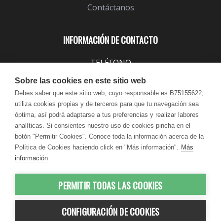
Contáctanos
INFORMACIÓN DE CONTACTO
TELÉFONO
943 099 645
Sobre las cookies en este sitio web
EMAIL
Debes saber que este sitio web, cuyo responsable es B75155622,
utiliza cookies propias y de terceros para que tu navegación sea
info@lindavita.com
óptima, así podrá adaptarse a tus preferencias y realizar labores
HORARIO
analíticas. Si consientes nuestro uso de cookies pincha en el
Lun - Jue / 9:00 - 18:30
botón "Permitir Cookies". Conoce toda la información acerca de la
Política de Cookies haciendo click en "Más información".
Más
Vie / 9:00 - 17:30
información
PERMITIR TODAS LAS COOKIES
© 2012-2026 LindaVita - Todos los
CONFIGURACIÓN DE COOKIES
derechos reservados