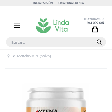
Ir al contenido
INICIAR SESIÓN
CREAR UNA CUENTA
TE AYUDAMOS:
943 099 645
Cart
Buscar
>
Maitake-MRL (polvo)