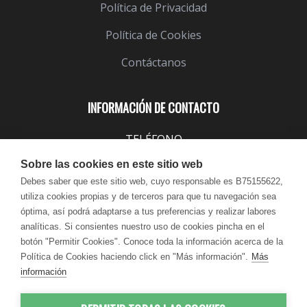
Política de Privacidad
Política de Cookies
Contáctanos
INFORMACIÓN DE CONTACTO
TELÉFONO
943 099 645
Sobre las cookies en este sitio web
EMAIL
Debes saber que este sitio web, cuyo responsable es B75155622,
utiliza cookies propias y de terceros para que tu navegación sea
info@lindavita.com
óptima, así podrá adaptarse a tus preferencias y realizar labores
HORARIO
analíticas. Si consientes nuestro uso de cookies pincha en el
Lun - Jue / 9:00 - 18:30
botón "Permitir Cookies". Conoce toda la información acerca de la
Política de Cookies haciendo click en "Más información".
Más
Vie / 9:00 - 17:30
información