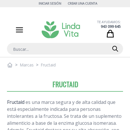
Ir al contenido
INICIAR SESIÓN
CREAR UNA CUENTA
TE AYUDAMOS:
943 099 645
Cart
Buscar
>
Marcas
>
Fructaid
FRUCTAID
Fructaid
es una marca segura y de alta calidad que
está especialmente indicada para personas
intolerantes a la fructosa. Se trata de un suplemento
alimenticio a base de la enzima glucosa isomerasa.