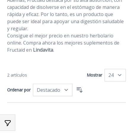
Además, Fructaid destaca por su alta absorción, con
capacidad de disolverse en el estómago de manera
rápida y eficaz. Por lo tanto, es un producto que
puede ser ideal para apoyar una digestión saludable
y regular.
Consigue el mejor precio en nuestro herbolario
online. Compra ahora los mejores suplementos de
Fructaid en
Lindavita
.
2
artículos
Mostrar
po
Ordenar por