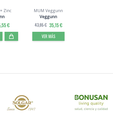
+ Zinc
MUM Veggunn
nn
Veggunn
,55 €
43,95 €
35,15 €
VER MÁS