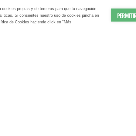
a cookies propias y de terceros para que tu navegación
PERMITI
nalíticas. Si consientes nuestro uso de cookies pincha en
lítica de Cookies haciendo click en "Más
© 2012-2026 LindaVita - Todos los derechos reserv
ES | ANTIEDAD
DADO CORPORAL
APARATO URINARIO | CUIDA
CUIDADO CAPILAR
atante Corporal
Champú
N SANGUÍNEA
CONTROL DEL PESO
te Corporal
Acondicionador
elulítico
Mascarilla
irmante
S | DRENANTES NATURALES
DIGESTIÓN | ENZIMAS DIGES
IENE | BAÑO
COSMÉTICA MASCULINA
| EMBARAZO | LACTANCIA
GLUCOSA EN SANGRE
N
PARA EL HOMBRE