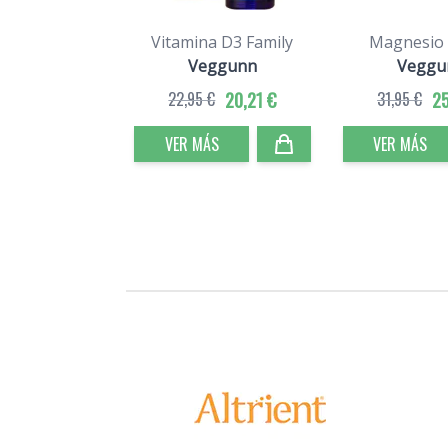
Vitamina D3 Family
Magnesio 
Veggunn
Veggu
22,95 €
20,21 €
31,95 €
25
VER MÁS
VER MÁS