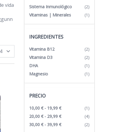
de vida
Sistema Inmunológico
(2)
Vitaminas | Minerales
(1)
eggunn
INGREDIENTES
Vitamina B12
(2)
por página
Vitamina D3
(2)
DHA
(1)
Magnesio
(1)
PRECIO
10,00 €
-
19,99 €
(1)
20,00 €
-
29,99 €
(4)
30,00 €
-
39,99 €
(2)