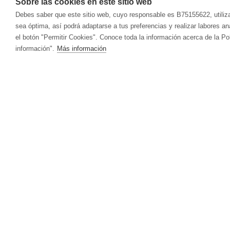
Sobre las cookies en este sitio web
Debes saber que este sitio web, cuyo responsable es B75155622, utiliz
sea óptima, así podrá adaptarse a tus preferencias y realizar labores a
el botón "Permitir Cookies". Conoce toda la información acerca de la Po
información".
Más información
ÁCIDO ÚRICO
CUIDADO FACIAL
VITALART
ANTIOXIDANT
CUI
Crema Para Pieles Maduras Y Secas
Hidr
CANSANCIO | AGOTAMIENTO FÍSICO Y
CIRCULACIÓ
Crema Para Piel Mixta
Acei
MENTAL
Crema Para Piel Grasa
Antic
Limpieza Facial
Reaf
DEFENSAS | SISTEMA INMUNITARIO
DEPURATIVO
ACEITES ESENCIALES
HIG
ESTRÉS | ESTADO DE ÁNIMO
FERTILIDAD 
MENOPAUSIA
OJOS | VISIÓ