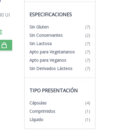
ESPECIFICACIONES
00 UI
Sin Gluten
(7)
€
Sin Conservantes
(2)
Sin Lactosa
(7)
Apto para Vegetarianos
(7)
Apto para Veganos
(7)
Sin Derivados Lácteos
(7)
TIPO PRESENTACIÓN
Cápsulas
(4)
Comprimidos
(1)
Líquido
(1)