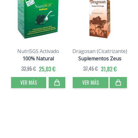
NutriSGS Activado
Dragosan (Cicatrizante)
100% Natural
Suplementos Zeus
32,95 €
25,03 €
37,45 €
31,82 €
VER MÁS
VER MÁS