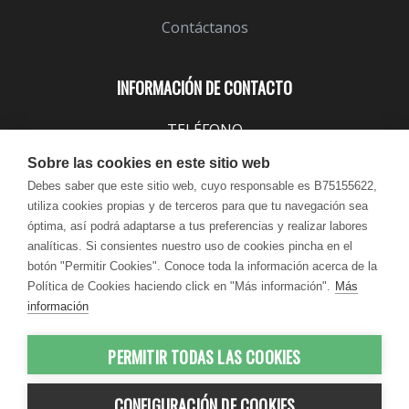
Contáctanos
INFORMACIÓN DE CONTACTO
TELÉFONO
943 099 645
Sobre las cookies en este sitio web
EMAIL
Debes saber que este sitio web, cuyo responsable es B75155622,
utiliza cookies propias y de terceros para que tu navegación sea
info@lindavita.com
óptima, así podrá adaptarse a tus preferencias y realizar labores
HORARIO
analíticas. Si consientes nuestro uso de cookies pincha en el
Lun - Jue / 9:00 - 18:30
botón "Permitir Cookies". Conoce toda la información acerca de la
Política de Cookies haciendo click en "Más información".
Más
Vie / 9:00 - 17:30
información
PERMITIR TODAS LAS COOKIES
© 2012-2026 LindaVita - Todos los
CONFIGURACIÓN DE COOKIES