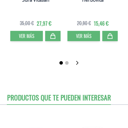
Sura Vitasan
Herbovita
R
35,00 €
27,97 €
20,90 €
15,46 €
VER MÁS
VER MÁS
PRODUCTOS QUE TE PUEDEN INTERESAR