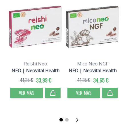
Reishi Neo
Mico Neo NGF
NEO | Neovital Health
NEO | Neovital Health
N
41,35 €
33,99 €
41,35 €
34,65 €
VER MÁS
VER MÁS