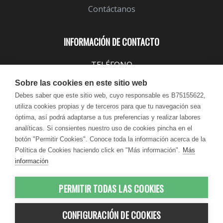
Contáctanos
INFORMACIÓN DE CONTACTO
TELÉFONO
943 099 645
Sobre las cookies en este sitio web
EMAIL
Debes saber que este sitio web, cuyo responsable es B75155622,
utiliza cookies propias y de terceros para que tu navegación sea
info@lindavita.com
óptima, así podrá adaptarse a tus preferencias y realizar labores
HORARIO
analíticas. Si consientes nuestro uso de cookies pincha en el
Lun - Jue / 9:00 - 18:30
botón "Permitir Cookies". Conoce toda la información acerca de la
Política de Cookies haciendo click en "Más información".
Más
Vie / 9:00 - 17:30
información
PERMITIR TODAS LAS COOKIES
© 2012-2026 LindaVita - Todos los
CONFIGURACIÓN DE COOKIES
derechos reservados