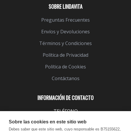
SOBRE LINDAVITA
Preguntas Frecuentes
Envíos y Devoluciones
Términos y Condiciones
Política de Privacidad
Política de Cookies
Contáctanos
INFORMACIÓN DE CONTACTO
TELÉFONO
943 099 645
Sobre las cookies en este sitio web
EMAIL
Debes saber que este sitio web, cuyo responsable es B75155622,