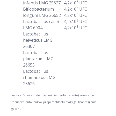
8
infantis LMG 25627
4,2x10
UFC
8
Bifidobacterium
4,2x10
UFC
8
longum LMG 26652
4,2x10
UFC
8
Lactobacillus casei
4,2x10
UFC
8
LMG 6904
4,2x10
UFC
Lactobacillus
helveticus LMG
26307
Lactobacillus
plantarum LMG
26655
Lactobacillus
rhamnosus LMG
25626
Incluye: Estearato de magnesio (antiaglomerante), agente de
recubrimiento (hidroxipropilmetilcelulosa) y gelificante (goma
gellan).