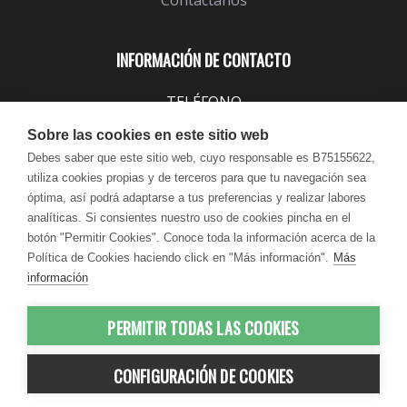
INFORMACIÓN DE CONTACTO
TELÉFONO
943 099 645
Sobre las cookies en este sitio web
EMAIL
Debes saber que este sitio web, cuyo responsable es B75155622,
utiliza cookies propias y de terceros para que tu navegación sea
info@lindavita.com
óptima, así podrá adaptarse a tus preferencias y realizar labores
HORARIO
analíticas. Si consientes nuestro uso de cookies pincha en el
Lun - Jue / 9:00 - 18:30
botón "Permitir Cookies". Conoce toda la información acerca de la
Política de Cookies haciendo click en "Más información".
Más
Vie / 9:00 - 17:30
información
PERMITIR TODAS LAS COOKIES
© 2012-2026 LindaVita - Todos los
CONFIGURACIÓN DE COOKIES
derechos reservados