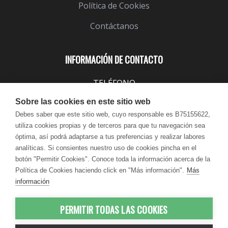
Política de Cookies
Contáctanos
INFORMACIÓN DE CONTACTO
TELÉFONO
943 099 645
Sobre las cookies en este sitio web
EMAIL
Debes saber que este sitio web, cuyo responsable es B75155622,
utiliza cookies propias y de terceros para que tu navegación sea
info@lindavita.com
óptima, así podrá adaptarse a tus preferencias y realizar labores
HORARIO
analíticas. Si consientes nuestro uso de cookies pincha en el
Lun - Jue / 9:00 - 18:30
botón "Permitir Cookies". Conoce toda la información acerca de la
Política de Cookies haciendo click en "Más información".
Más
Vie / 9:00 - 17:30
información
PERMITIR TODAS LAS COOKIES