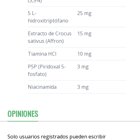
(3,5%)
5 L-
25 mg
hidroxitriptófano
Extracto de Crocus
15 mg
sativus (Affron)
Tiamina HCI
10 mg
P5P (Piridoxal 5-
3 mg
fosfato)
Niacinamida
3 mg
OPINIONES
Solo usuarios registrados pueden escribir