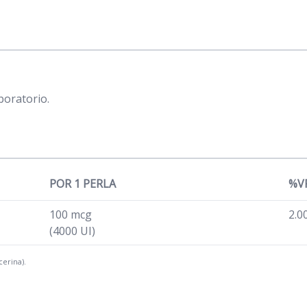
boratorio.
POR 1 PERLA
%VR
100 mcg
2.0
(4000 UI)
cerina).