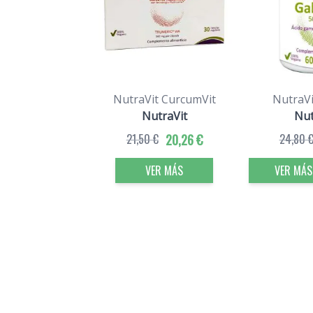
NutraVit CurcumVit
NutraVi
NutraVit
Nut
21,50 €
20,26 €
24,80 
VER MÁS
VER MÁS