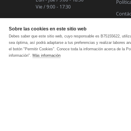
Políti
Vie / 9:00 - 17:30
Contá
Sobre las cookies en este sitio web
Debes saber que este sitio web, cuyo responsable es B75155622, utiliz
sea óptima, así podrá adaptarse a tus preferencias y realizar labores a
el botón "Permitir Cookies". Conoce toda la información acerca de la Po
información".
Más información
ÁCIDO ÚRICO
CUIDADO FACIAL
VITALART
ANTIOXIDANT
CUI
Crema Para Pieles Maduras Y Secas
Hidr
CANSANCIO | AGOTAMIENTO FÍSICO Y
CIRCULACIÓ
Crema Para Piel Mixta
Acei
MENTAL
Crema Para Piel Grasa
Antic
Limpieza Facial
Reaf
DEFENSAS | SISTEMA INMUNITARIO
DEPURATIVO
ACEITES ESENCIALES
HIG