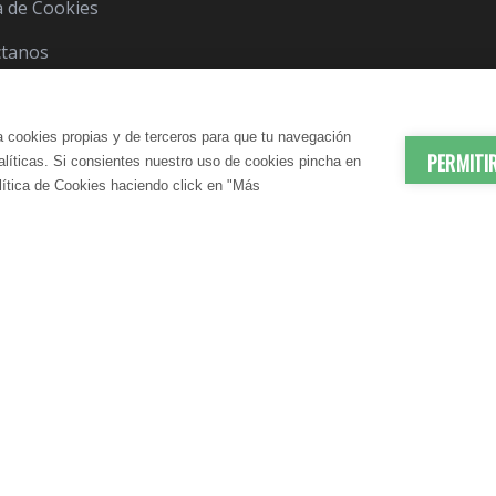
ca de Cookies
ctanos
a cookies propias y de terceros para que tu navegación
PERMITI
nalíticas. Si consientes nuestro uso de cookies pincha en
lítica de Cookies haciendo click en "Más
© 2012-2026 LindaVita - Todos los derechos reserv
ES | ANTIEDAD
DADO CORPORAL
APARATO URINARIO | CUIDA
CUIDADO CAPILAR
atante Corporal
Champú
N SANGUÍNEA
CONTROL DEL PESO
te Corporal
Acondicionador
elulítico
Mascarilla
irmante
S | DRENANTES NATURALES
DIGESTIÓN | ENZIMAS DIGES
IENE | BAÑO
COSMÉTICA MASCULINA