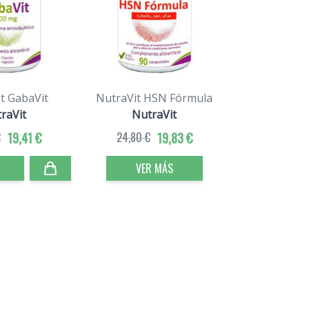
t GabaVit
NutraVit HSN Fórmula
raVit
NutraVit
€
19,41 €
24,80 €
19,83 €
VER MÁS