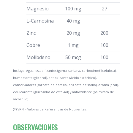
Magnesio
100 mg
27
L-Carnosina
40 mg
Zinc
20 mg
200
Cobre
1 mg
100
Molibdeno
50 mcg
100
Incluye: Agua, estabilizantes (goma xantana, carboximetilcelulosa),
humectante (glicerol), antioxidante (ácido ascórbico),
conservadores (sorbato de potasio, bnzoato de sodio), aroma (acai),
edulcorante (glucósidos de esteviol) y antioxidante (palmitato de
ascorbilo).
(*) VRN = Valores de Referencias de Nutrientes.
OBSERVACIONES