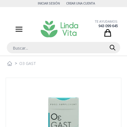
Ir al contenido
INICIAR SESIÓN
CREAR UNA CUENTA
TE AYUDAMOS:
943 099 645
Cart
Buscar
>
O3 GAST