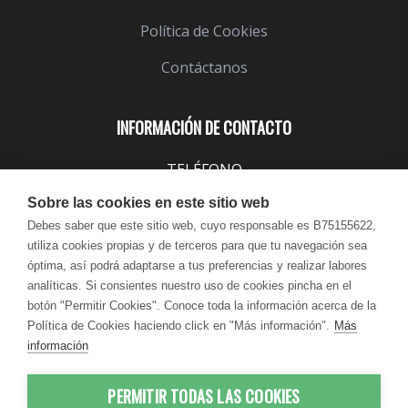
Política de Cookies
Contáctanos
INFORMACIÓN DE CONTACTO
TELÉFONO
943 099 645
Sobre las cookies en este sitio web
EMAIL
Debes saber que este sitio web, cuyo responsable es B75155622,
utiliza cookies propias y de terceros para que tu navegación sea
info@lindavita.com
óptima, así podrá adaptarse a tus preferencias y realizar labores
HORARIO
analíticas. Si consientes nuestro uso de cookies pincha en el
Lun - Jue / 9:00 - 18:30
botón "Permitir Cookies". Conoce toda la información acerca de la
Política de Cookies haciendo click en "Más información".
Más
Vie / 9:00 - 17:30
información
PERMITIR TODAS LAS COOKIES