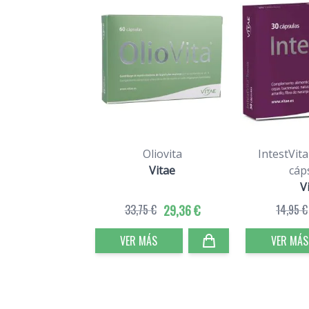
Oliovita
IntestVita
Vitae
cáp
V
33,75 €
29,36 €
14,95 €
VER MÁS
VER MÁS