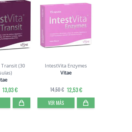
 Transit (30
IntestVita Enzymes
sulas)
Vitae
itae
13,03 €
14,50 €
12,53 €
VER MÁS