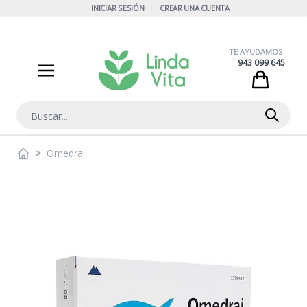
Ir al contenido
INICIAR SESIÓN
CREAR UNA CUENTA
TE AYUDAMOS:
943 099 645
Cart
Buscar
>
Omedrai