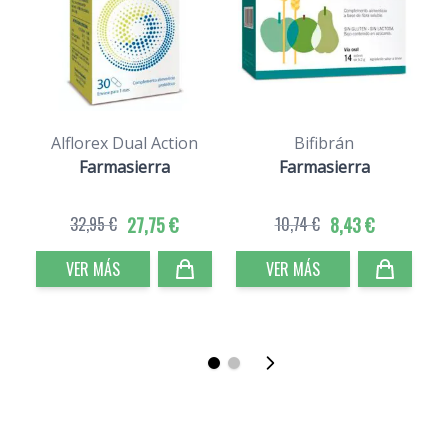
Alflorex Dual Action
Bifibrán
Farmasierra
Farmasierra
32,95 €
27,75 €
10,74 €
8,43 €
VER MÁS
VER MÁS