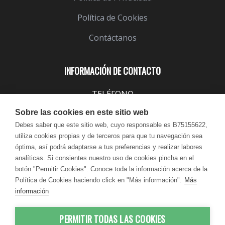
Política de Cookies
Contáctanos
INFORMACIÓN DE CONTACTO
TELÉFONO
943 099 645
Sobre las cookies en este sitio web
EMAIL
Debes saber que este sitio web, cuyo responsable es B75155622,
utiliza cookies propias y de terceros para que tu navegación sea
info@lindavita.com
óptima, así podrá adaptarse a tus preferencias y realizar labores
HORARIO
analíticas. Si consientes nuestro uso de cookies pincha en el
Lun - Jue / 9:00 - 18:30
botón "Permitir Cookies". Conoce toda la información acerca de la
Política de Cookies haciendo click en "Más información".
Más
Vie / 9:00 - 17:30
información
PERMITIR TODAS LAS COOKIES