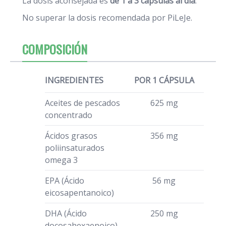
La dosis aconsejada es
de 1 a 3 cápsulas al día
.
No superar la dosis recomendada por PiLeJe.
COMPOSICIÓN
INGREDIENTES
POR 1 CÁPSULA
Aceites de pescados
625 mg
concentrado
Ácidos grasos
356 mg
poliinsaturados
omega 3
EPA (Ácido
56 mg
eicosapentanoico)
DHA (Ácido
250 mg
docosahexaenoico)