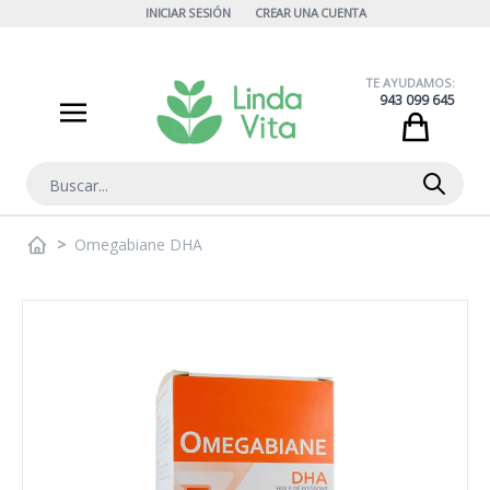
Ir al contenido
INICIAR SESIÓN
CREAR UNA CUENTA
TE AYUDAMOS:
943 099 645
Cart
Buscar
>
Omegabiane DHA