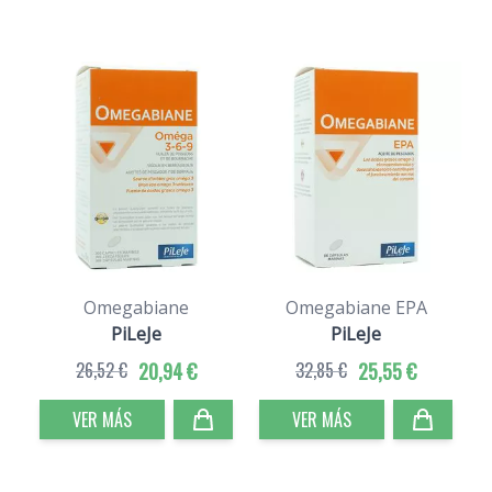
Omegabiane
Omegabiane EPA
PiLeJe
PiLeJe
26,52 €
20,94 €
32,85 €
25,55 €
VER MÁS
VER MÁS