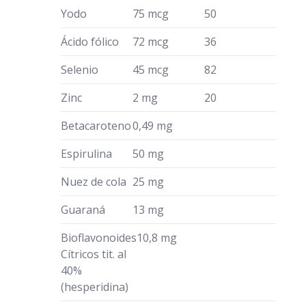
Yodo
75 mcg
50
Ácido fólico
72 mcg
36
Selenio
45 mcg
82
Zinc
2 mg
20
Betacaroteno
0,49 mg
Espirulina
50 mg
Nuez de cola
25 mg
Guaraná
13 mg
Bioflavonoides
10,8 mg
Cítricos tit. al
40%
(hesperidina)