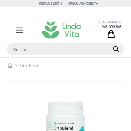
Ir al contenido
INICIAR SESIÓN
CREAR UNA CUENTA
TE AYUDAMOS:
943 099 645
Cart
Buscar
>
OrtoBlend