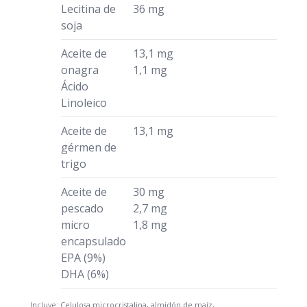
Lecitina de
36 mg
soja
Aceite de
13,1 mg
onagra
1,1 mg
Ácido
Linoleico
Aceite de
13,1 mg
gérmen de
trigo
Aceite de
30 mg
pescado
2,7 mg
micro
1,8 mg
encapsulado
EPA (9%)
DHA (6%)
Incluye: Celulosa microcristalina, almidón de maíz,