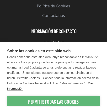
Política de Cookies
Contáctanos
INFORMACIÓN DE CONTACTO
TELÉFONO
943 099 645
Sobre las cookies en este sitio web
EMAIL
Debes saber que este sitio web, cuyo responsable es B75155622,
utiliza cookies propias y de terceros para que tu navegación sea
info@lindavita.com
óptima, así podrá adaptarse a tus preferencias y realizar labores
HORARIO
analíticas. Si consientes nuestro uso de cookies pincha en el
Lun - Jue / 9:00 - 18:30
botón "Permitir Cookies". Conoce toda la información acerca de la
Política de Cookies haciendo click en "Más información".
Más
Vie / 9:00 - 17:30
información
PERMITIR TODAS LAS COOKIES