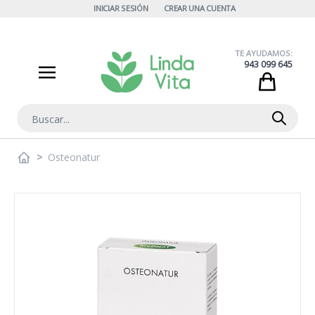
Ir al contenido
INICIAR SESIÓN
CREAR UNA CUENTA
TE AYUDAMOS:
943 099 645
Cart
Buscar
>
Osteonatur