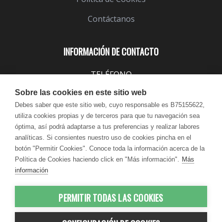
Contáctanos
INFORMACIÓN DE CONTACTO
TELÉFONO
943 099 645
Sobre las cookies en este sitio web
EMAIL
Debes saber que este sitio web, cuyo responsable es B75155622,
utiliza cookies propias y de terceros para que tu navegación sea
info@lindavita.com
óptima, así podrá adaptarse a tus preferencias y realizar labores
HORARIO
analíticas. Si consientes nuestro uso de cookies pincha en el
Lun - Jue / 9:00 - 18:30
botón "Permitir Cookies". Conoce toda la información acerca de la
Política de Cookies haciendo click en "Más información".
Más
Vie / 9:00 - 17:30
información
PERMITIR TODAS LAS COOKIES
© 2012-2026 LindaVita - Todos los