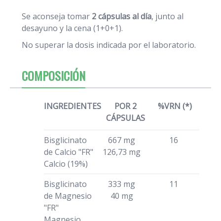
Se aconseja tomar
2 cápsulas al día
, junto al
desayuno y la cena (1+0+1).
No superar la dosis indicada por el laboratorio.
COMPOSICIÓN
INGREDIENTES
POR 2
%VRN (*)
CÁPSULAS
Bisglicinato
667 mg
16
de Calcio "FR"
126,73 mg
Calcio (19%)
Bisglicinato
333 mg
11
de Magnesio
40 mg
"FR"
Magnesio