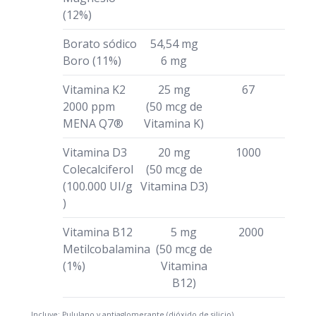
(12%)
Borato sódico
54,54 mg
Boro (11%)
6 mg
Vitamina K2
25 mg
67
2000 ppm
(50 mcg de
MENA Q7®
Vitamina K)
Vitamina D3
20 mg
1000
Colecalciferol
(50 mcg de
(100.000 UI/g
Vitamina D3)
)
Vitamina B12
5 mg
2000
Metilcobalamina
(50 mcg de
(1%)
Vitamina
B12)
Incluye: Pululano y antiaglomerante (dióxido de silicio).