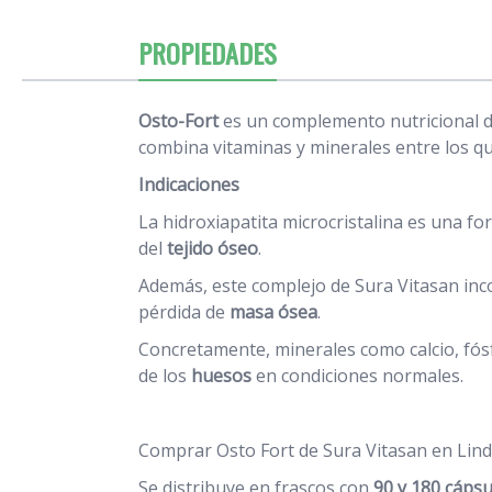
PROPIEDADES
Osto-Fort
es un complemento nutricional de
combina vitaminas y minerales entre los que
Indicaciones
La hidroxiapatita microcristalina es una f
del
tejido óseo
.
Además, este complejo de Sura Vitasan inc
pérdida de
masa ósea
.
Concretamente, minerales como calcio, fós
de los
huesos
en condiciones normales.
Comprar Osto Fort de Sura Vitasan en Lind
Se distribuye en frascos con
90 y 180 cápsu