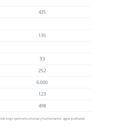
435
135
93
252
6.000
123
498
hidroxipropilmetilcelulosa y humectante: agua puificada.