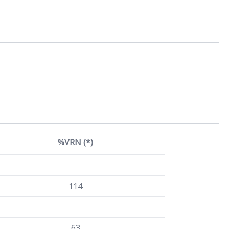
%VRN (*)
114
63