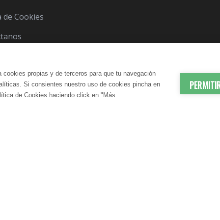
ca de Cookies
ctanos
a cookies propias y de terceros para que tu navegación
PERMITI
nalíticas. Si consientes nuestro uso de cookies pincha en
lítica de Cookies haciendo click en "Más
© 2012-2026 LindaVita - Todos los derechos reserv
ES | ANTIEDAD
DADO CORPORAL
APARATO URINARIO | CUIDA
CUIDADO CAPILAR
atante Corporal
Champú
N SANGUÍNEA
CONTROL DEL PESO
te Corporal
Acondicionador
elulítico
Mascarilla
irmante
S | DRENANTES NATURALES
DIGESTIÓN | ENZIMAS DIGES