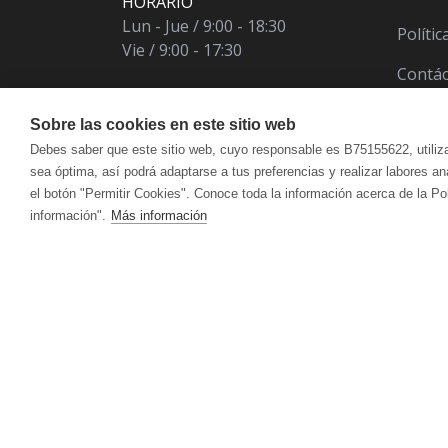
HORARIO
Lun - Jue / 9:00 - 18:30
Políti
Vie / 9:00 - 17:30
Contá
Sobre las cookies en este sitio web
Debes saber que este sitio web, cuyo responsable es B75155622, utiliz
sea óptima, así podrá adaptarse a tus preferencias y realizar labores a
el botón "Permitir Cookies". Conoce toda la información acerca de la Po
información".
Más información
ÁCIDO ÚRICO
CUIDADO FACIAL
VITALART
ANTIOXIDANT
CUI
Crema Para Pieles Maduras Y Secas
Hidr
CANSANCIO | AGOTAMIENTO FÍSICO Y
CIRCULACIÓ
Crema Para Piel Mixta
Acei
MENTAL
Crema Para Piel Grasa
Antic
Limpieza Facial
Reaf
DEFENSAS | SISTEMA INMUNITARIO
DEPURATIVO