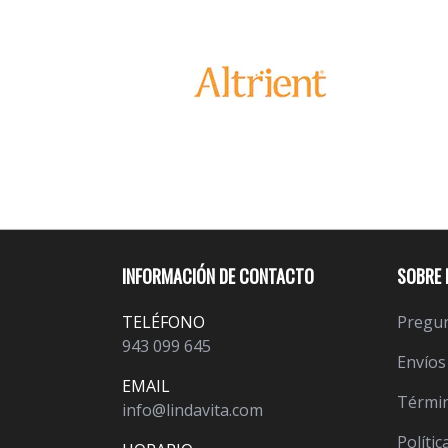
INFORMACIÓN DE CONTACTO
SOBRE 
TELÉFONO
Pregun
943 099 645
Envíos
EMAIL
Términ
info@lindavita.com
Polític