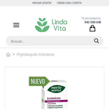
Ir al contenido
INICIAR SESIÓN
CREAR UNA CUENTA
TE AYUDAMOS:
943 099 645
Cart
Buscar
>
Phytobiopole Echinácea