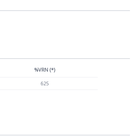
%VRN (*)
625