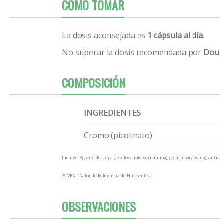
CÓMO TOMAR
La dosis aconsejada es
1 cápsula al día
.
No superar la dosis recomendada por
Dou
COMPOSICIÓN
INGREDIENTES
Cromo (picolinato)
Incluye: Agente de carga (celulosa microcristalina), gelatina (cápsula), an
(*) VRN = Valor de Referencia de Nutrientes.
OBSERVACIONES