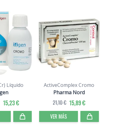
r) Líquido
ActiveComplex Cromo
igen
Pharma Nord
15,23 €
21,10 €
15,89 €
VER MÁS