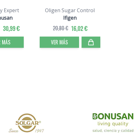
y Expert
Oligen Sugar Control
nusan
Ifigen
30,99 €
20,80 €
16,02 €
R MÁS
VER MÁS