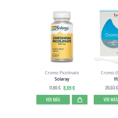
Cromo Picolinato
Cromo (C
Solaray
If
11,90 €
8,89 €
20,03 €
VER MÁS
VER MÁS