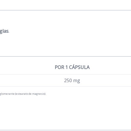
glas
.
POR 1 CÁPSULA
250 mg
tiaglomerante (estearato de magnesio).